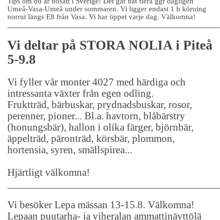
Tips om du är bosatt i Sverige! Det går båt flera ggr dagligen
Umeå-Vasa-Umeå under sommaren. Vi ligger endast 1 h körning
norrut längs E8 från Vasa. Vi har öppet varje dag. Välkomna!
______________________________________________________
Vi deltar på STORA NOLIA i Piteå
5-9.8
Vi fyller vår monter 4027 med härdiga och
intressanta växter från egen odling.
Fruktträd, bärbuskar, prydnadsbuskar, rosor,
perenner, pioner... Bl.a. havtorn, blåbärstry
(honungsbär), hallon i olíka färger, björnbär,
äppelträd, päronträd, körsbär, plommon,
hortensia, syren, smällspirea...
Hjärtligt välkomna!
_______________________________________
Vi besöker Lepa mässan 13-15.8. Välkomna!
Lepaan puutarha- ja viheralan ammattinäyttölä