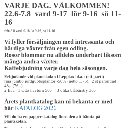
VARJE DAG. VÄLKOMMEN!
22.6-7.8 vard 9-17 lör 9-16 sö 11-
16
från 8.8 vard. 9-18, lö 9-16, sö 11-16.
Vi fyller försäljningen med intressanta och
härdiga växter från egen odling.
Rosor blommar nu alldeles underbart liksom
många andra växter.
Kaffebjudning varje dag hela säsongen.
Erbjudande vid plantskolan i Lepplax bl.a.: (ett parti)
fina jumbo jordgubbsplantor -50% (netto 1.75), 2 st päronträd
48,- (76,-)
2 Eva +1 Otto havtorn 50,- , 3 olika blåbärstry 36,-
Årets plantkatalog kan ni bekanta er med
här
KATALOG 2026
Vill du ha en papperskatalog finns den att hämta på
plantskolan.